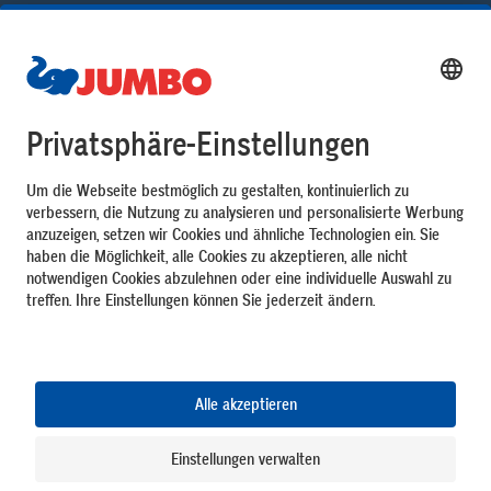
Einkauf
Top Services
JUMBO Welt
Zahlungsarten
Unsere Vorteile
Folge uns
DE
FR
IT
Impressum
Datenschutz
AGB
Cookie-Einstellungen
26.21.0.1957
5q