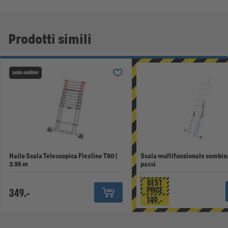
Prodotti simili
solo online
Hailo Scala Telescopica Flexline T80 |
Scala multifunzionale combin
3.95 m
passi
BEST
PRICE
349.-
149.-