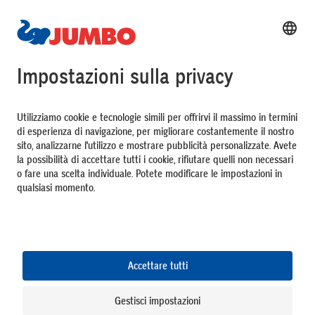
Acquisti
Top Servizi
Mondo JUMBO
Pagamento
Chi Siamo
Seguire noi
DE
FR
IT
Impronta
Protezione dei dati
CGC
Impostazioni dei cookies
26.21.0.1957
78