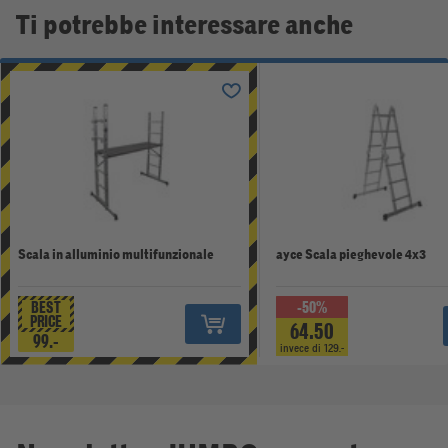
Ti potrebbe interessare anche
Scala in alluminio multifunzionale
ayce Scala pieghevole 4x3
BEST
-50%
PRICE
64.50
99.-
invece di 129.-