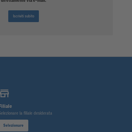
direttamente via e-mail.
Iscriviti subito
Filiale
Selezionare la filiale desiderata
Selezionare