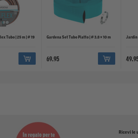
x Tubo | 25 m | ⌀ 19
Gardena Set Tubo Piatto | ⌀ 3.8 × 10 m
Jardin
69.95
49.9
Ricevi le 