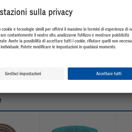
Top seller
dino | 20 m
Jardin Royal Tubo da giardino | 50 m |
Garden
5/8 pollice
-30%
34.9
48.95
invece di 69.95
e