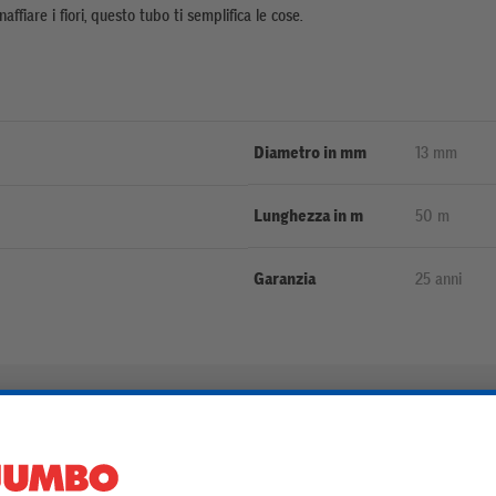
affiare i fiori, questo tubo ti semplifica le cose.
Diametro in mm
13 mm
Lunghezza in m
50 m
Garanzia
25 anni