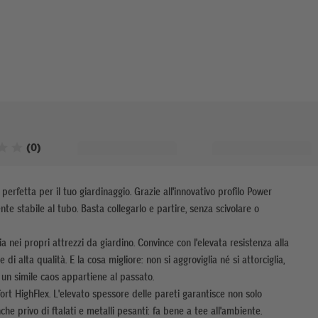
Valutato 0 su 5 stelle
(0)
erfetta per il tuo giardinaggio. Grazie all'innovativo profilo Power
te stabile al tubo. Basta collegarlo e partire, senza scivolare o
a nei propri attrezzi da giardino. Convince con l'elevata resistenza alla
di alta qualità. E la cosa migliore: non si aggroviglia né si attorciglia,
 un simile caos appartiene al passato.
rt HighFlex. L'elevato spessore delle pareti garantisce non solo
che privo di ftalati e metalli pesanti: fa bene a tee all'ambiente.