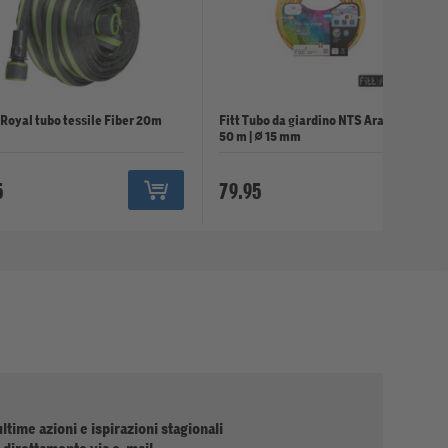
 Royal tubo tessile Fiber 20m
Fitt Tubo da giardino NTS Arancione |
50 m | ⌀ 15 mm
5
79.95
ultime azioni e ispirazioni stagionali