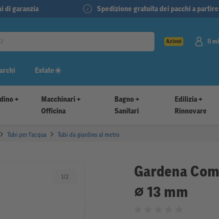
i di garanzia
Spedizione gratuita dei pacchi a partire 
Il m
Azioni
archi
Estate☀️
dino +
Macchinari +
Bagno +
Edilizia +
Officina
Sanitari
Rinnovare
Tubi per l'acqua
Tubi da giardino al metro
Gardena Comf
1
/
2
⌀ 13 mm
Valutato 0 su 5 stelle