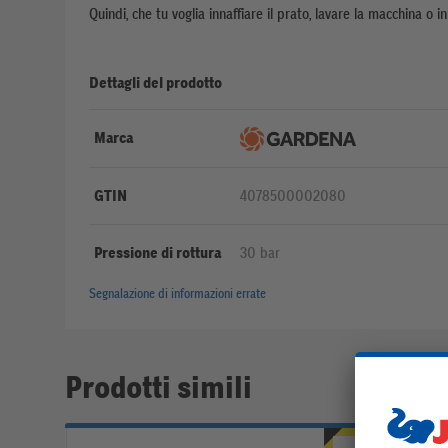
Quindi, che tu voglia innaffiare il prato, lavare la macchina o inn
Dettagli del prodotto
Marca
GTIN
4078500002080
Pressione di rottura
30 bar
Segnalazione di informazioni errate
Prodotti simili