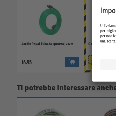
Jardin Royal Tubo da spruzzo | 7.5 m
Go On Tubo da giar
BEST
16.95
PRICE
14.95
Ti potrebbe interessare anch