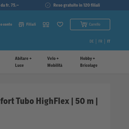
da fr. 75.–
Reso gratuito in 120 filiali
io conto
Filiali
Carrello
DE
FR
IT
Abitare +
Velo +
Hobby +
Luce
Mobilità
Bricolage
ort Tubo HighFlex | 50 m |