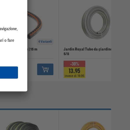
4 Varianti
a Tubo Flessibile | 15 m
Jardin Royal Tubo da giardino | 15 m |
5/8
-30%
5
13.95
invece di 19.95