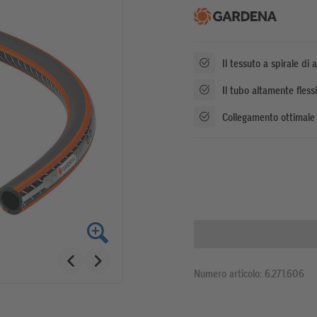
Il tessuto a spirale di 
Il tubo altamente fless
Collegamento ottimale 
Numero articolo: 6.271.606