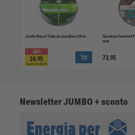
Jardin Royal Tubo da giardino | 25 m
Gardena Comfort Fle
mm
-30%
72.95
34.95
invece di 49.95
Newsletter JUMBO + sconto