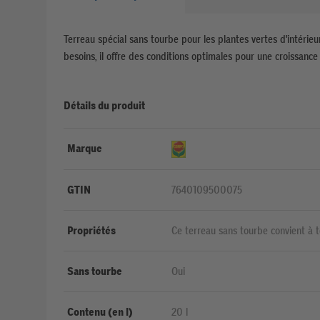
Terreau spécial sans tourbe pour les plantes vertes d'intérieu
besoins, il offre des conditions optimales pour une croissance
Détails du produit
Marque
GTIN
7640109500075
Propriétés
Ce terreau sans tourbe convient à to
et de balcon et aussi aux palmiers 
fertilisation optimale des plantes 
Sans tourbe
Oui
grumeleuse et une bonne stabilité é
assurant une bonne tenue de la pla
Contenu (en l)
20 l