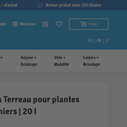
.– d'achat
Retour gratuit dans 120 filiales
mpte
Magasins
Panier
DE
FR
IT
 +
Séjour +
Vélo +
Loisirs +
Eclairage
Mobilité
Bricolage
Terreau pour plantes
iers | 20 l