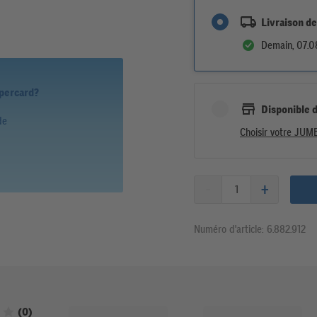
Livraison de
Demain, 07.0
upercard?
Disponible 
de
Choisir votre JUM
Numéro d'article: 6.882.912
Noté 0 sur 5 étoiles
(0)