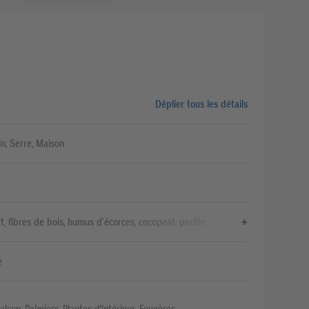
Déplier tous les détails
in, Serre, Maison
, fibres de bois, humus d’écorces, cocopeat, perlite,
tion longue durée, phosphate avec silicium, engrais avec
ts
e
alcon, Palmiers, Plantes d'intérieur, Fougères