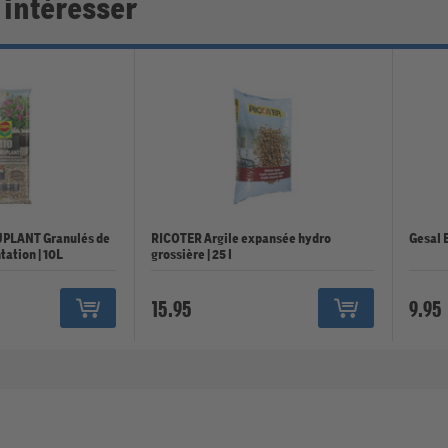
 intéresser
PLANT Granulés de
RICOTER Argile expansée hydro
Gesal 
tation | 10L
grossière | 25 l
15.95
9.95