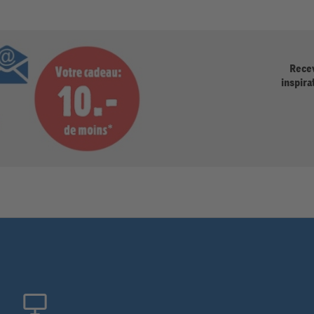
Recev
inspira