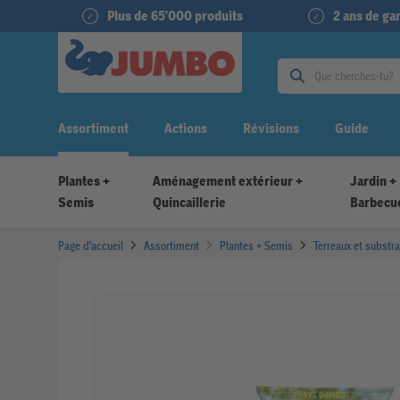
Plus de 65'000 produits
2 ans de g
Assortiment
Actions
Révisions
Guide
Plantes +
Aménagement extérieur +
Jardin +
Semis
Quincaillerie
Barbecu
Page d'accueil
Assortiment
Plantes + Semis
Terreaux et substr