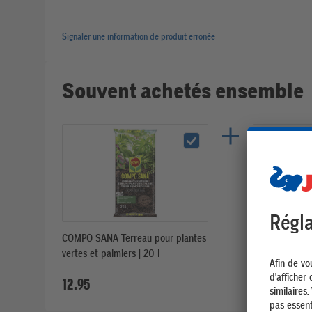
Signaler une information de produit erronée
Souvent achetés ensemble
COMPO SANA Terreau pour plantes
COMPO BIO G
vertes et palmiers | 20 l
de drainage et
12.95
12.95