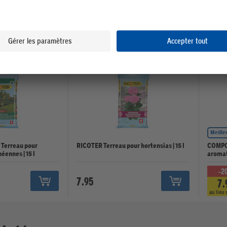
Durable
Durabl
Meille
Terreau pour
RICOTER Terreau pour hortensias | 15 l
COMPO 
éennes | 15 l
aromat
-2
7.95
7.
au lieu 