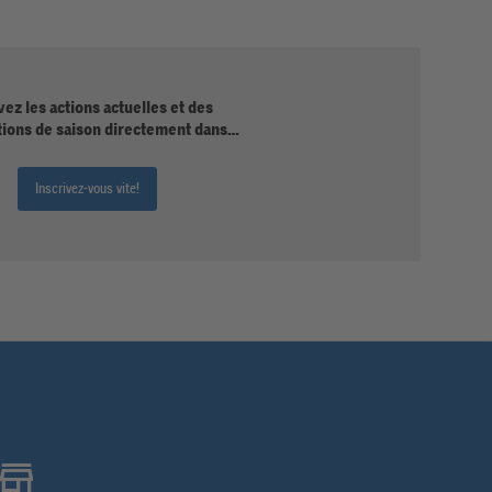
ez les actions actuelles et des
tions de saison directement dans
votre boîte mail.
Inscrivez-vous vite!