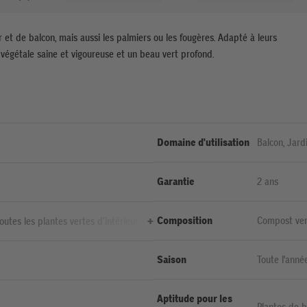
r et de balcon, mais aussi les palmiers ou les fougères. Adapté à leurs
 végétale saine et vigoureuse et un beau vert profond.
Domaine d'utilisation
Balcon, Jard
Garantie
2 ans
Composition
Compost vert
utes les plantes vertes d’intérieur
engrais N ac
ou aux fougères, garantit une
oligoélémen
pendant 8 semaines, la structure
Saison
Toute l'anné
vitent le tassement, tout en
nte
Aptitude pour les
Plantes de b