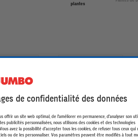
plantes
RANUPLANT Granulés
Terreau universel de qualité Compo
 de plantation | 10L
Sana
5.95