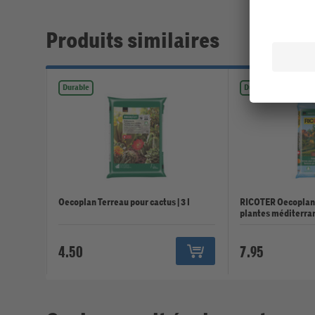
Produits similaires
Durable
Durable
Oecoplan Terreau pour cactus | 3 l
RICOTER Oecoplan 
plantes méditerran
4.50
7.95