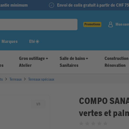
arantie minimum
Envoi de colis gratuit à partir de CHF 75
Mon co
Promotions
Marques
Eté☀️
Gros outillage +
Salle de bains +
Construction
es
Atelier
Sanitaires
Rénovation
ats
Terreaux
Terreaux spéciaux
COMPO SANA 
1
/
1
vertes et palm
Noté 0 sur 5 étoiles