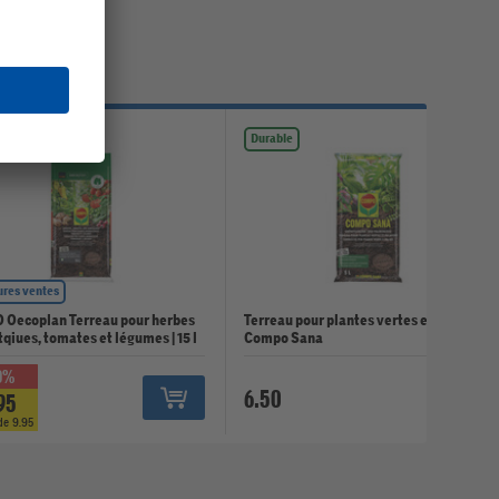
e
Durable
ures ventes
Oecoplan Terreau pour herbes
Terreau pour plantes vertes et palmiers
qiues, tomates et légumes | 15 l
Compo Sana
0%
6.50
95
de 9.95