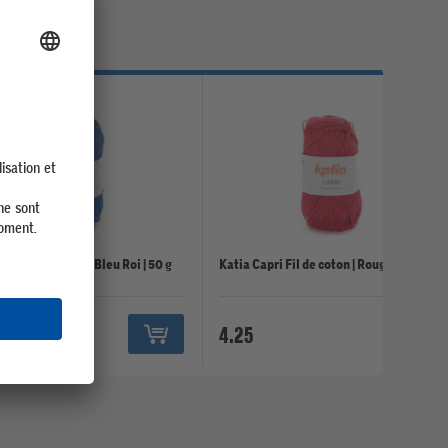
il de coton Capri Bleu Roi | 50 g
Katia Capri Fil de coton | Rouge
4.25