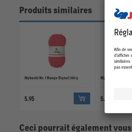
Produits similaires
Myboshi Nr. 1 Rouge Signal | 50 g
Myboshi Nr. 1 Noir |
5.95
5.95
Ceci pourrait également vous