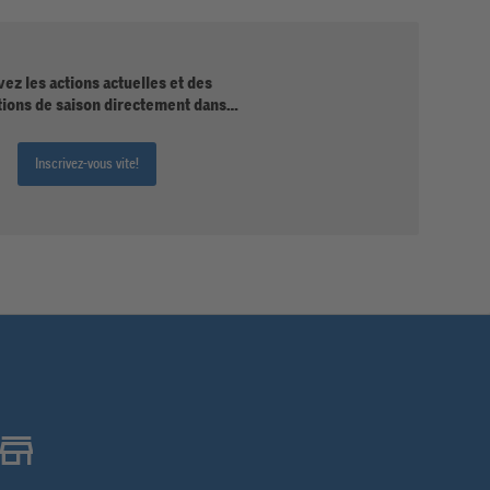
ez les actions actuelles et des
tions de saison directement dans
votre boîte mail.
Inscrivez-vous vite!