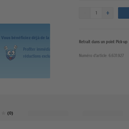
upercard?
Vous bénéficiez déjà de
Retrait dans un point Pick-up
Payer les f
s
Numéro d'article: 6.631.927
superpoint
Noté 0 sur 5 étoiles
(0)