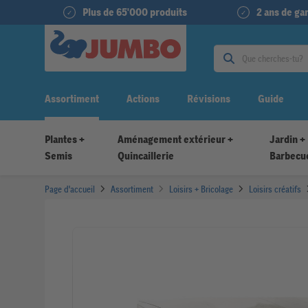
Plus de 65'000 produits
2 ans de g
Assortiment
Actions
Révisions
Guide
Plantes +
Aménagement extérieur +
Jardin +
Semis
Quincaillerie
Barbecu
Page d'accueil
Assortiment
Loisirs + Bricolage
Loisirs créatifs