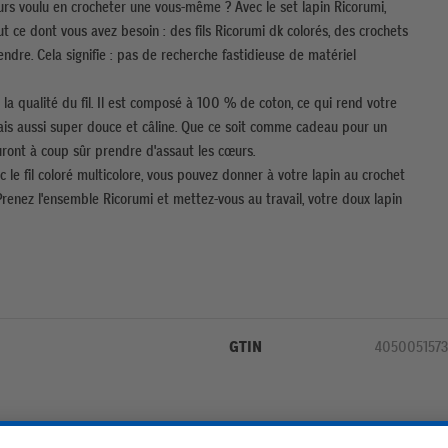
ours voulu en crocheter une vous-même ? Avec le set lapin Ricorumi,
t ce dont vous avez besoin : des fils Ricorumi dk colorés, des crochets
endre. Cela signifie : pas de recherche fastidieuse de matériel
la qualité du fil. Il est composé à 100 % de coton, ce qui rend votre
is aussi super douce et câline. Que ce soit comme cadeau pour un
ont à coup sûr prendre d'assaut les cœurs.
 le fil coloré multicolore, vous pouvez donner à votre lapin au crochet
Prenez l'ensemble Ricorumi et mettez-vous au travail, votre doux lapin
GTIN
4050051573