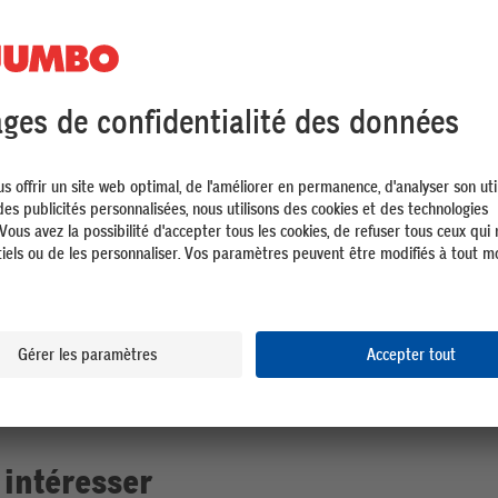
 50 g
Katia Fil de coton Capri Bleu Jean | 50 g
Katia F
4.25
4.25
 intéresser