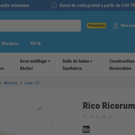
arantie minimum
Envoi de colis gratuit à partir de CHF 75
Mon co
Promotions
Marques
Eté☀️
Gros outillage +
Salle de bains +
Construction
es
Atelier
Sanitaires
Rénovation
Mercerie
Laine + fil
Rico Ricorum
1
/
1
Noté 0 sur 5 étoiles