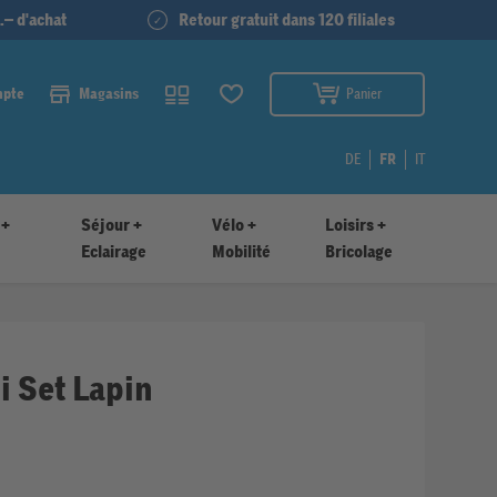
.– d'achat
Retour gratuit dans 120 filiales
mpte
Magasins
Panier
DE
FR
IT
 +
Séjour +
Vélo +
Loisirs +
Eclairage
Mobilité
Bricolage
i Set Lapin