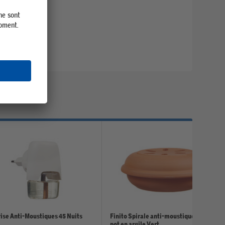
rise Anti-Moustiques 45 Nuits
Finito Spirale anti-moustiques avec
pot en argile Vert