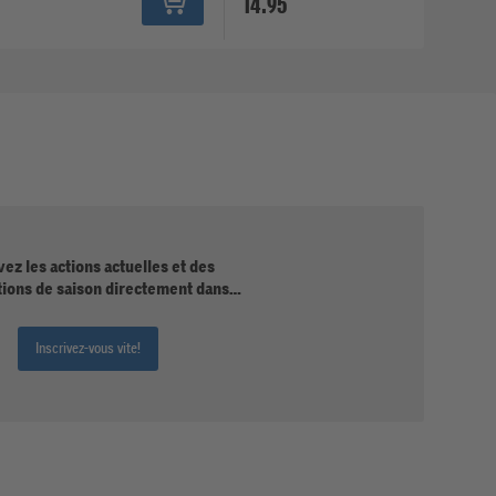
14.95
ez les actions actuelles et des
tions de saison directement dans
votre boîte mail.
Inscrivez-vous vite!