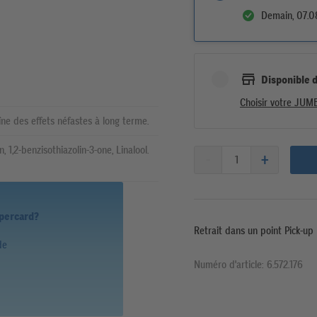
Demain, 07.0
Disponible 
Choisir votre JUM
ne des effets néfastes à long terme.
, 1,2-benzisothiazolin-3-one, Linalool.
upercard?
Retrait dans un point Pick-up
de
Numéro d'article: 6.572.176