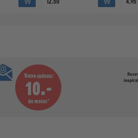
12.50
4.95
Recev
inspira