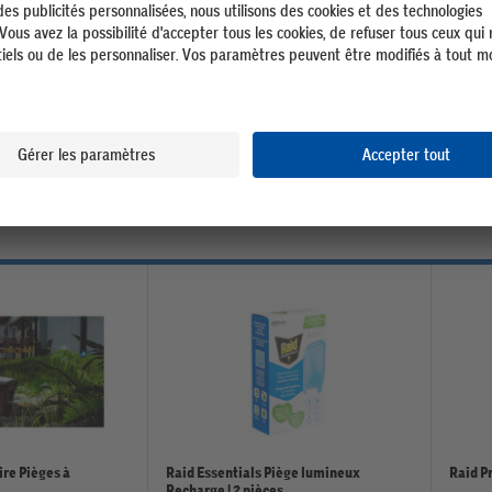
 anti-moustiques avec
Finito Spray anti-guêpes
Vert
12.50
re Pièges à
Raid Essentials Piège lumineux
Raid P
Recharge | 2 pièces