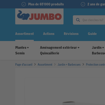
Plus de 65'000 produits
2 ans de g
Assortiment
Actions
Révisions
Guide
Plantes +
Aménagement extérieur +
Jardin +
Semis
Quincaillerie
Barbecu
Page d'accueil
Assortiment
Jardin + Barbecues
Protection contr