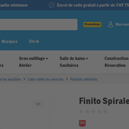
arantie minimum
Envoi de colis gratuit à partir de CHF 75
Mon co
Promotions
Marques
Eté☀️
Gros outillage +
Salle de bains +
Construction
es
Atelier
Sanitaires
Rénovation
e les nuisibles
Lutte contre les insectes
Produits antimites
Finito Spiral
1
/
1
Noté 0 sur 5 étoiles