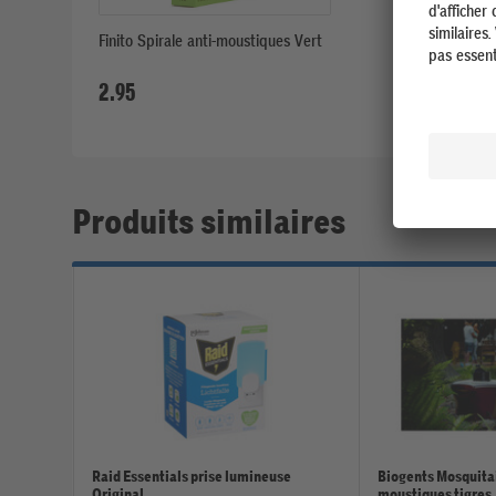
Finito Spirale anti-moustiques Vert
Finito Spirale
pot en argile 
2.95
9.95
Produits similaires
Raid Essentials prise lumineuse
Biogents Mosquitai
Original
moustiques tigres