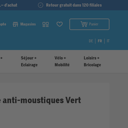
.– d'achat
Retour gratuit dans 120 filiales
mpte
Magasins
Panier
DE
FR
IT
 +
Séjour +
Vélo +
Loisirs +
Eclairage
Mobilité
Bricolage
e anti-moustiques Vert