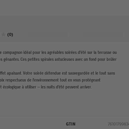
Noté 0 sur 5 étoiles
(0)
re compagnon idéal pour les agréables soirées d'été sur la terrasse ou
 gênantes. Ces petites spirales astucieuses avec un fond pour brûler
effet apaisant. Votre soirée détendue est sauvegardée et le tout sans
choix respectueux de l'environnement tout en vous protégeant
t écologique à utiliser – les nuits d'été peuvent arriver.
GTIN
7610179983