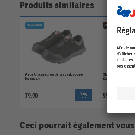
Produits similaires
Nouveauté
exclusivement en lig
Ayce Chaussures de travail, coupe
Skechers Chaussur
basse 43
Gatlon S3 43
79.90
99.90
Ceci pourrait également vous