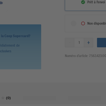
Prêt à l'envoi
Non disponib
upercard?
Vous bénéficiez déjà de
Payer les f
s
superpoint
Numéro d'article: 7.563.423.0
Noté 0 sur 5 étoiles
(0)