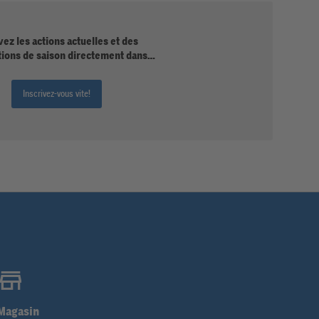
ez les actions actuelles et des
tions de saison directement dans
votre boîte mail.
Inscrivez-vous vite!
Magasin