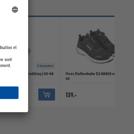
2 Variantes
Chaussettes de Trekking | 43-46
Uvex Halbschuhe S2 68928 schwarz W11
42
5
139.-