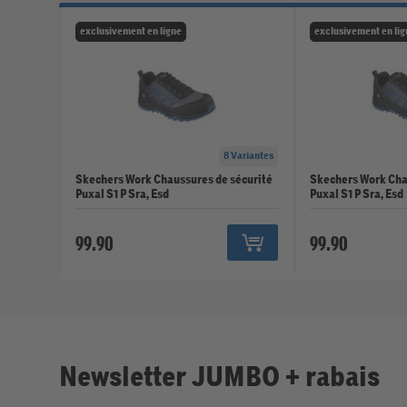
exclusivement en ligne
exclusivement en lig
8 Variantes
Skechers Work Chaussures de sécurité
Skechers Work Cha
Puxal S1 P Sra, Esd
Puxal S1 P Sra, Esd
99.90
99.90
Newsletter JUMBO + rabais