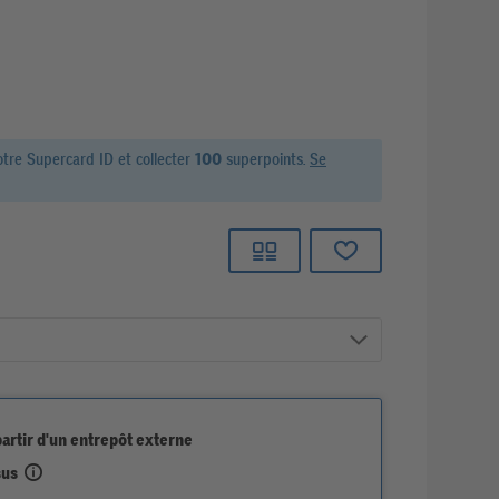
otre Supercard ID et
collecter
100
superpoints.
Se
partir d'un entrepôt externe
sus