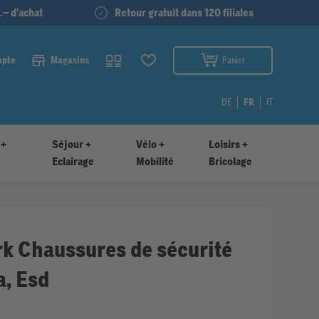
.– d'achat
Retour gratuit dans 120 filiales
mpte
Magasins
Panier
DE
FR
IT
 +
Séjour +
Vélo +
Loisirs +
Eclairage
Mobilité
Bricolage
k Chaussures de sécurité
a, Esd