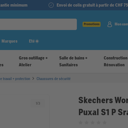
arantie minimum
Envoi de colis gratuit à partir de CHF 75
Mon co
Promotions
Marques
Eté☀️
Gros outillage +
Salle de bains +
Construction
es
Atelier
Sanitaires
Rénovation
 travail + protection
Chaussures de sécurité
Skechers Wor
1
/
3
Puxal S1 P Sr
Noté 0 sur 5 étoiles