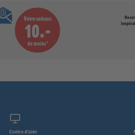
Recev
inspira
Centre d'aide