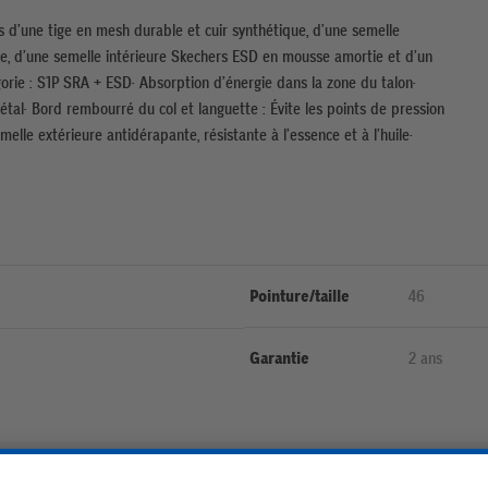
 d’une tige en mesh durable et cuir synthétique, d’une semelle
te, d’une semelle intérieure Skechers ESD en mousse amortie et d’un
orie : S1P SRA + ESD· Absorption d’énergie dans la zone du talon·
étal· Bord rembourré du col et languette : Évite les points de pression
lle extérieure antidérapante, résistante à l’essence et à l’huile·
Pointure/taille
46
Garantie
2 ans