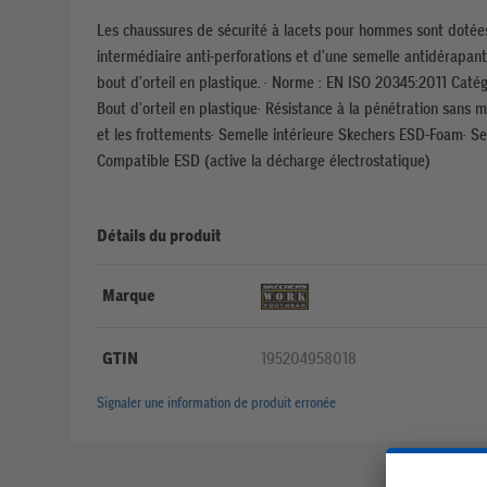
Les chaussures de sécurité à lacets pour hommes sont dotées
intermédiaire anti-perforations et d’une semelle antidérapan
bout d’orteil en plastique. · Norme : EN ISO 20345:2011 Catég
Bout d’orteil en plastique· Résistance à la pénétration sans m
et les frottements· Semelle intérieure Skechers ESD-Foam· Seme
Compatible ESD (active la décharge électrostatique)
Détails du produit
Marque
GTIN
195204958018
Signaler une information de produit erronée