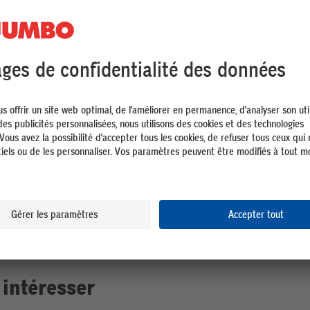
ne
8 Variantes
7 Variantes
es de sécurité
Ayce Chaussure de travail Basse 2 S3 |
Rukka 
Gris-Rouge-Noir | 44
79.95
19.9
 intéresser