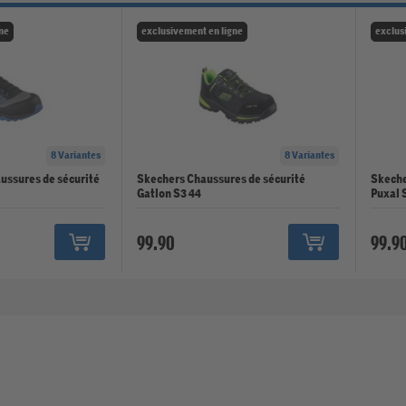
ne
exclusivement en ligne
exclus
8 Variantes
8 Variantes
ussures de sécurité
Skechers Chaussures de sécurité
Skeche
Gatlon S3 44
Puxal S
99.90
99.9