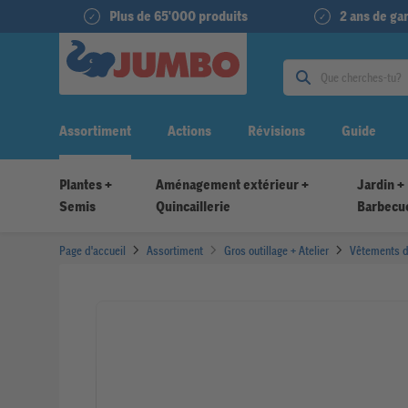
Plus de 65'000 produits
2 ans de g
Assortiment
Actions
Révisions
Guide
Plantes +
Aménagement extérieur +
Jardin +
Semis
Quincaillerie
Barbecu
Page d'accueil
Assortiment
Gros outillage + Atelier
Vêtements de