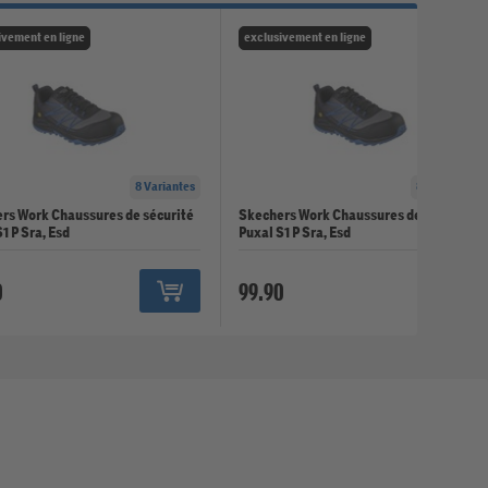
ivement en ligne
exclusivement en ligne
8 Variantes
8 Variantes
rs Work Chaussures de sécurité
Skechers Work Chaussures de sécurité
1 P Sra, Esd
Puxal S1 P Sra, Esd
0
99.90