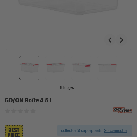
5 Images
GO/ON Boîte 4.5 L
Noté 0 sur 5 étoiles
BEST
collecter
3
superpoints.
Se connecter
PRICE