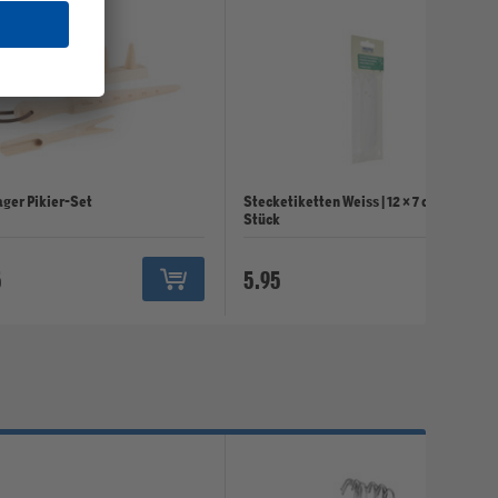
ger Pikier-Set
Stecketiketten Weiss | 12 × 7 cm | 20
Stück
5
5.95