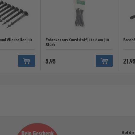
nd Vlieshalter | 10
Erdanker aus Kunststoff | 11 × 2 cm | 10
Bosch 
Stück
5.95
21.9
Hol dir