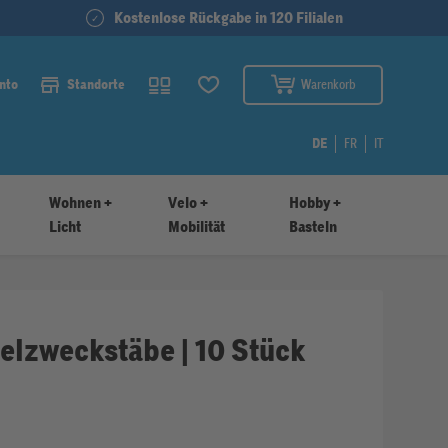
Kostenlose Rückgabe in 120 Filialen
nto
Standorte
Warenkorb
DE
FR
IT
Wohnen +
Velo +
Hobby +
Licht
Mobilität
Basteln
elzweckstäbe | 10 Stück