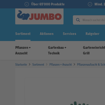
Über 65'000 Produkte
Mind. 
Sortiment
Aktionen
Services
Ratgeber
Pflanzen +
Gartenbau +
Garteneinrich
Anzucht
Technik
Grill
Startseite
Sortiment
Pflanzen + Anzucht
Pflanzenaufzucht & Sch