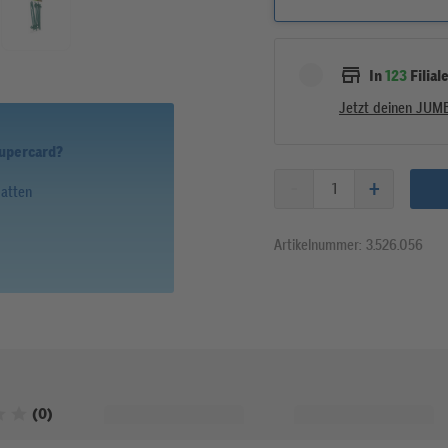
In
123
Filial
Jetzt deinen JUM
Supercard?
batten
Artikelnummer: 3.526.056
Bewertet mit 0 von 5 Sternen
(0)