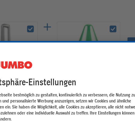
llhering | 14 × 4 cm
Windhager Pflanzenhut | ⌀ 24 cm |
ück
10 Stück
12.95