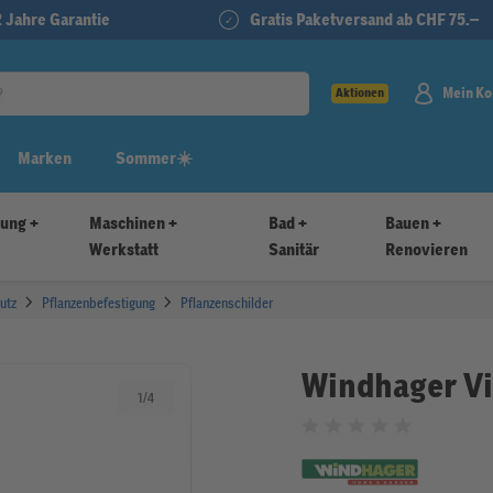
2 Jahre Garantie
Gratis Paketversand ab CHF 75.–
Mein Ko
Aktionen
Marken
Sommer☀️
tung +
Maschinen +
Bad +
Bauen +
Werkstatt
Sanitär
Renovieren
utz
Pflanzenbefestigung
Pflanzenschilder
Windhager Vi
1
/
4
Bewertet mit 0 von 5 Sternen