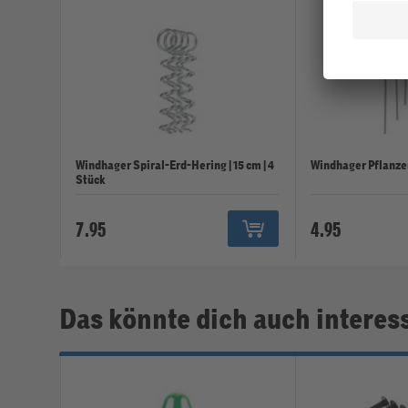
Windhager Spiral-Erd-Hering | 15 cm | 4
Windhager Pflanze
Stück
7.95
4.95
Das könnte dich auch interes