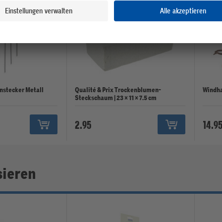
nstecker Metall
Qualité & Prix Trockenblumen-
Windha
Steckschaum | 23 × 11 × 7.5 cm
2.95
14.9
sieren