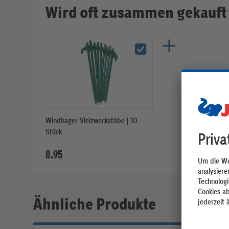
Wird oft zusammen gekauft
Windhager Vielzweckstäbe | 10
Windhager Meta
Stück
| 4 mm | 10 St
8.95
9.95
Ähnliche Produkte