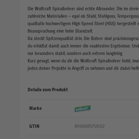
Die Wolfcraft Spiralbohrer sind echte Allrounder. Die im dreier
zahlreiche Materialien – egal ob Stahl, Stahlguss, Temperguss
qualitativ hochwertigem High Speed Steel (HSS) hergestellt s
Beanspruchung eine hohe Standzeit.
Da steckt Spitzenqualität drin. Die Bohrer sind präzisionsges
du erhältst damit auch immer die exaktesten Ergebnisse. Und 
nur besonders stabil, sondern auch extrem langlebig.
Kurz gesagt, wenn du dir die Wolfcraft Spiralbohrer holst, inves
jedes deiner Projekte in Angriff zu nehmen und dir dabei helfe
Details zum Produkt
Marke
GTIN
4006885754102