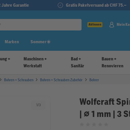
2 Jahre Garantie
Gratis Paketversand ab CHF 75.–
Mein Ko
Aktionen
Marken
Sommer☀️
tung +
Maschinen +
Bad +
Bauen +
Werkstatt
Sanitär
Renovieren
Bohren + Schrauben
Bohren + Schrauben Zubehör
Bohrer
Wolfcraft Sp
1
/
3
| ⌀ 1 mm | 3 
Bewertet mit 0 von 5 Sternen