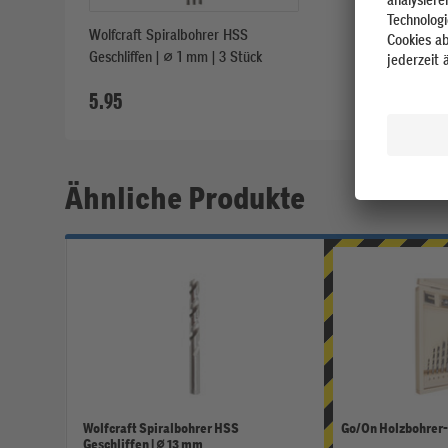
Wolfcraft Spiralbohrer HSS
Wolfcraft Spir
Geschliffen | ⌀ 1 mm | 3 Stück
| 3 Stück
5.95
5.95
Ähnliche Produkte
Wolfcraft Spiralbohrer HSS
Go/On Holzbohrer-S
Geschliffen | ⌀ 13 mm