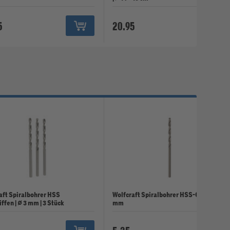
5
20.95
aft Spiralbohrer HSS
Wolfcraft Spiralbohrer HSS-Co | ⌀ 2
ffen | ⌀ 3 mm | 3 Stück
mm