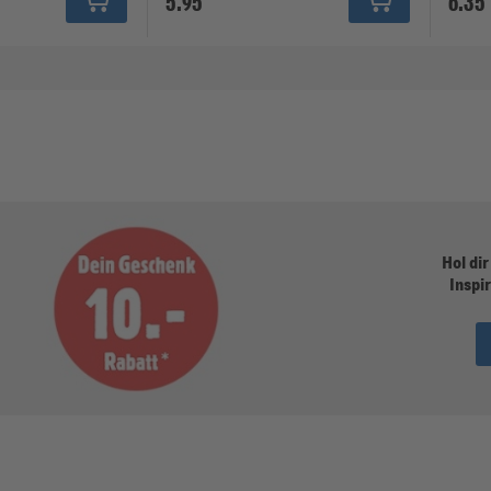
5.95
6.35
Hol dir
Inspir