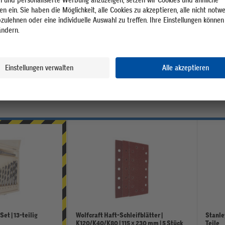
albohrer HSS | 1.5 mm
Wolfcraft Spiralbohrer HSS | ⌀ 2
mm | 3 Stück
5.95
et | 13-teilig
Wolfcraft Haft-Schleifblätter |
Stanle
K120/K40/K80 | 115 × 230 mm | 5 Stück
Teile