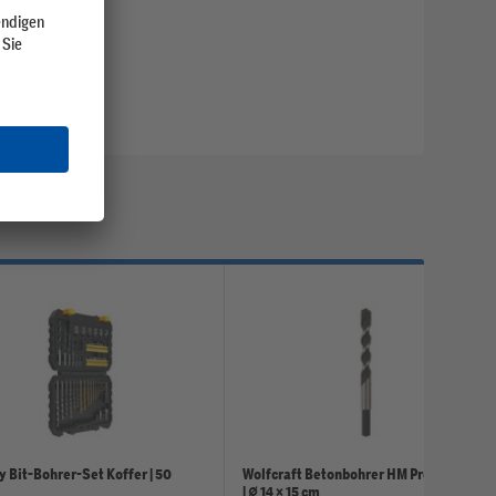
y Bit-Bohrer-Set Koffer | 50
Wolfcraft Betonbohrer HM Professional
| ⌀ 14 × 15 cm