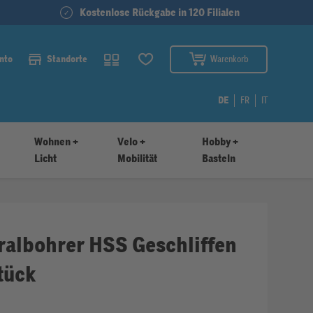
Kostenlose Rückgabe in 120 Filialen
nto
Standorte
Warenkorb
DE
FR
IT
Wohnen +
Velo +
Hobby +
Licht
Mobilität
Basteln
iralbohrer HSS Geschliffen
Stück