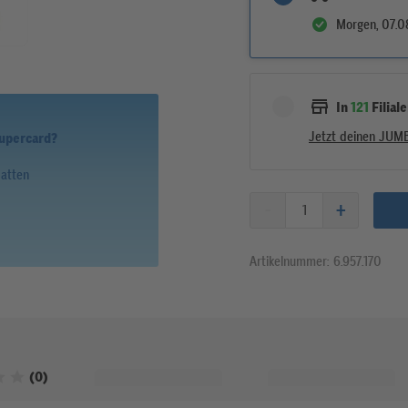
Morgen, 07.0
In
121
Filial
Jetzt deinen JUM
Supercard?
batten
Artikelnummer: 6.957.170
Bewertet mit 0 von 5 Sternen
(0)