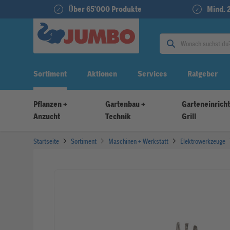
Über 65'000 Produkte
Mind. 
Sortiment
Aktionen
Services
Ratgeber
Pflanzen +
Gartenbau +
Garteneinrich
Anzucht
Technik
Grill
Startseite
Sortiment
Maschinen + Werkstatt
Elektrowerkzeuge