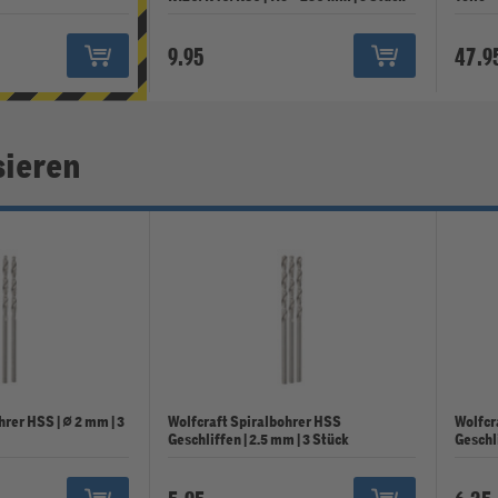
9.95
47.9
sieren
rer HSS | ⌀ 2 mm | 3
Wolfcraft Spiralbohrer HSS
Wolfcr
Geschliffen | 2.5 mm | 3 Stück
Geschli