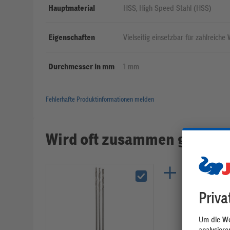
Hauptmaterial
HSS, High Speed Stahl (HSS)
Eigenschaften
Vielseitig einsetzbar für zahlreiche 
Bohrer für präzise Resultate, Aus h
Langlebig und widerstandsfähig, Ho
Durchmesser in mm
1 mm
Beanspruchung
Fehlerhafte Produktinformationen melden
Wird oft zusammen gekauft