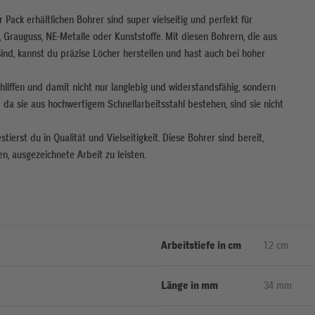
 Pack erhältlichen Bohrer sind super vielseitig und perfekt für
, Grauguss, NE-Metalle oder Kunststoffe. Mit diesen Bohrern, die aus
ind, kannst du präzise Löcher herstellen und hast auch bei hoher
chliffen und damit nicht nur langlebig und widerstandsfähig, sondern
da sie aus hochwertigem Schnellarbeitsstahl bestehen, sind sie nicht
tierst du in Qualität und Vielseitigkeit. Diese Bohrer sind bereit,
n, ausgezeichnete Arbeit zu leisten.
Arbeitstiefe in cm
1.2 cm
Länge in mm
34 mm