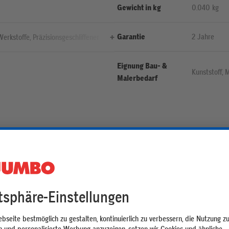
Gewicht in kg
0.040 kg
Garantie
2 Jahre
Werkstoffe, Präzisionsgeschliffener
ochwertigem Schnellarbeitsstahl,
he Standzeit bei hoher
Eignung Bau- &
Kunststoff, 
Malerbedarf
Stahlguss