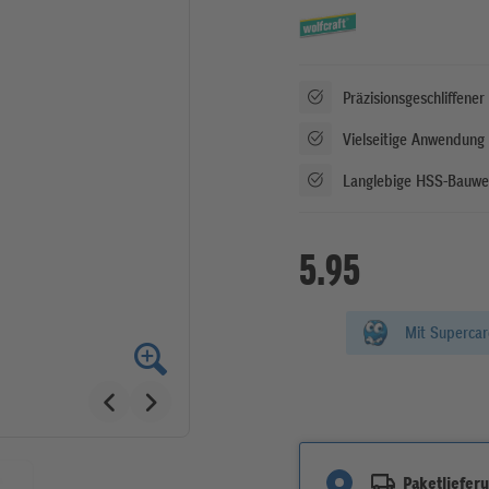
Präzisionsgeschliffene
Vielseitige Anwendung 
Langlebige HSS-Bauwei
5.95
Mit Superca
Paketliefer