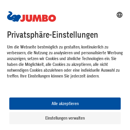
Top Services
JUMBO Welt
Zahlungsarten
Unsere Vorteile
Folge uns
DE
FR
IT
Impressum
Datenschutz
AGB
Cookie-Einstellungen
26.21.0.1957
4f