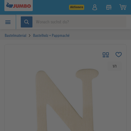
Aktionen
Bastelmaterial
Bastelholz + Pappmaché
1
/
1